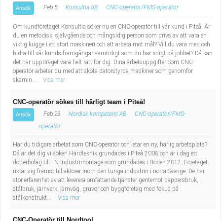
Feb 5
Konsultia AB
CNC-operatör/FMS-operatör
Ansök
Om kundföretaget Konsultia söker nu en CNC-operatör till vår kund i Piteå. Är
du en metodisk, självgående och mångsidig person som drivs av att vara en
viktig kugge i ett stort maskineri och att arbeta mot mål? Vill du vara med och
bidra till vår kunds framgångar samtidigt som du har roligt på jobbet? Då kan
det här uppdraget vara helt rätt för dig. Dina arbetsuppgifter Som CNC-
operatör arbetar du med att sköta datorstyrda maskiner som genomför
skärnin...
Visa mer
CNC-operatör sökes till härligt team i Piteå!
Feb 23
Nordisk kompetens AB
CNC-operatör/FMS-
Ansök
operatör
Har du tidigare arbetat som CNC-operatör och letar en ny, härlig arbetsplats?
Då är det dig vi söker! Härdteknik grundades i Piteå 2008 och är i dag ett
dotterbolag till LN Industrimontage som grundades i Boden 2012. Företaget
riktar sig främst till aktörer inom den tunga industrin i norra Sverige. De har
stor erfarenhet av att leverera omfattande tjänster gentemot pappersbruk,
stålbruk, järnverk, järnväg, gruvor och byggföretag med fokus på
stålkonstrukt...
Visa mer
CNC-Operatör till Nordtool