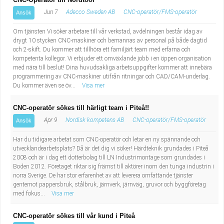
Jun 7
Adecco Sweden AB
CNC-operatör/FMS-operatör
Ansök
Om tjänsten Vi söker arbetare till vår verkstad, avdelningen består idag av
drygt 10 stycken CNC-maskiner och bemannas av personal på både dagtid
och 2-skift. Du kommer att tillhöra ett familjärt team med erfarna och
kompetenta kollegor. Vi erbjuder ett omväxlande jobb i en öppen organisation
med nära till beslut! Dina huvudsakliga arbetsuppgifter kommer att innebära
programmering av CNC-maskiner utifrån ritningar och CAD/CAM-underlag.
Du kommer även se öv...
Visa mer
CNC-operatör sökes till härligt team i Piteå!!
Apr 9
Nordisk kompetens AB
CNC-operatör/FMS-operatör
Ansök
Har du tidigare arbetat som CNC-operatör och letar en ny spännande och
utvecklandearbetsplats? Då är det dig vi söker! Härdteknik grundades i Piteå
2008 och är i dag ett dotterbolag till LN Industrimontage som grundades i
Boden 2012. Företaget riktar sig främst till aktörer inom den tunga industrin i
norra Sverige. De har stor erfarenhet av att leverera omfattande tjänster
gentemot pappersbruk, stålbruk, järnverk, järnväg, gruvor och byggföretag
med fokus...
Visa mer
CNC-operatör sökes till vår kund i Piteå