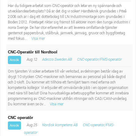
Har du tidigare arbetat som CNC-operatör och letar en ny spännande och
utvecklandearbetsplats? Då är det dig vi söker! Härdteknik grundades i Piteå
2008 och är i dag ett dotterbolag till LN Industrimontage som grundades i
Boden 2012. Företaget riktar sig främst till aktörer inom den tunga industrin i
norra Sverige. De har stor erfarenhet av att leverera omfattande tjänster
gentemot pappersbruk, stålbruk, järnverk, järnväg, gruvor och byggföretag
med fokus...
Visa mer
CNC-Operatör till Nordtool
Aug 12
Adecco Sweden AB
CNC-operatör/FMS-operatör
Ansök
Om tjänsten Vi söker arbetare till vår verkstad, avdelningen består idag av
drygt 10 stycken CNC-maskiner och bemannas av personal på både dagtid
och 2-skift. Du kommer att tillhöra ett familjärt team med erfarna och
kompetenta kollegor. Vi erbjuder ett omväxlande jobb i en öppen organisation
med nära till beslut! Dina huvudsakliga arbetsuppgifter kommer att innebära
programmering av CNC-maskiner utifrån ritningar och CAD/CAM-underlag.
Du kommer även se öv...
Visa mer
CNC operatör
Aug 25
Nordisk kompetens AB
CNC-operatör/FMS-
Ansök
operatör