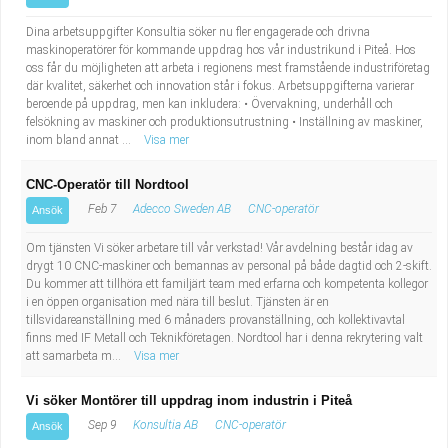
Dina arbetsuppgifter Konsultia söker nu fler engagerade och drivna
maskinoperatörer för kommande uppdrag hos vår industrikund i Piteå. Hos
oss får du möjligheten att arbeta i regionens mest framstående industriföretag
där kvalitet, säkerhet och innovation står i fokus. Arbetsuppgifterna varierar
beroende på uppdrag, men kan inkludera: • Övervakning, underhåll och
felsökning av maskiner och produktionsutrustning • Inställning av maskiner,
inom bland annat ...
Visa mer
CNC-Operatör till Nordtool
Feb 7
Adecco Sweden AB
CNC-operatör
Ansök
Om tjänsten Vi söker arbetare till vår verkstad! Vår avdelning består idag av
drygt 10 CNC-maskiner och bemannas av personal på både dagtid och 2-skift.
Du kommer att tillhöra ett familjärt team med erfarna och kompetenta kollegor
i en öppen organisation med nära till beslut. Tjänsten är en
tillsvidareanställning med 6 månaders provanställning, och kollektivavtal
finns med IF Metall och Teknikföretagen. Nordtool har i denna rekrytering valt
att samarbeta m...
Visa mer
Vi söker Montörer till uppdrag inom industrin i Piteå
Sep 9
Konsultia AB
CNC-operatör
Ansök