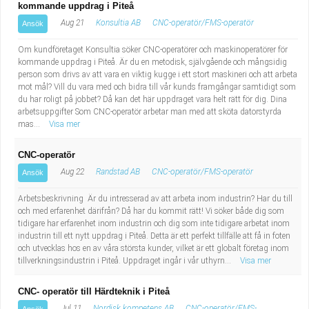
kommande uppdrag i Piteå
Aug 21
Konsultia AB
CNC-operatör/FMS-operatör
Ansök
Om kundföretaget Konsultia söker CNC-operatörer och maskinoperatörer för
kommande uppdrag i Piteå. Är du en metodisk, självgående och mångsidig
person som drivs av att vara en viktig kugge i ett stort maskineri och att arbeta
mot mål? Vill du vara med och bidra till vår kunds framgångar samtidigt som
du har roligt på jobbet? Då kan det här uppdraget vara helt rätt för dig. Dina
arbetsuppgifter Som CNC-operatör arbetar man med att sköta datorstyrda
mas...
Visa mer
CNC-operatör
Aug 22
Randstad AB
CNC-operatör/FMS-operatör
Ansök
Arbetsbeskrivning Är du intresserad av att arbeta inom industrin? Har du till
och med erfarenhet därifrån? Då har du kommit rätt! Vi söker både dig som
tidigare har erfarenhet inom industrin och dig som inte tidigare arbetat inom
industrin till ett nytt uppdrag i Piteå. Detta är ett perfekt tillfälle att få in foten
och utvecklas hos en av våra största kunder, vilket är ett globalt företag inom
tillverkningsindustrin i Piteå. Uppdraget ingår i vår uthyrn...
Visa mer
CNC- operatör till Härdteknik i Piteå
Jul 11
Nordisk kompetens AB
CNC-operatör/FMS-