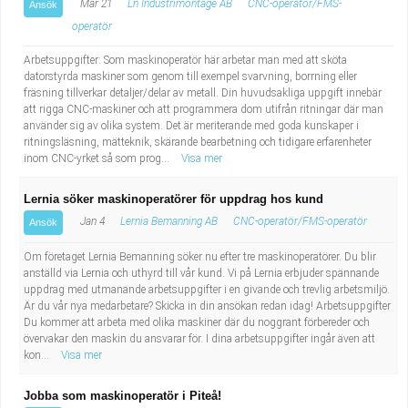
Mar 21
Ln Industrimontage AB
CNC-operatör/FMS-
Ansök
operatör
Arbetsuppgifter: Som maskinoperatör här arbetar man med att sköta
datorstyrda maskiner som genom till exempel svarvning, borrning eller
fräsning tillverkar detaljer/delar av metall. Din huvudsakliga uppgift innebär
att rigga CNC-maskiner och att programmera dom utifrån ritningar där man
använder sig av olika system. Det är meriterande med goda kunskaper i
ritningsläsning, mätteknik, skärande bearbetning och tidigare erfarenheter
inom CNC-yrket så som prog...
Visa mer
Lernia söker maskinoperatörer för uppdrag hos kund
Jan 4
Lernia Bemanning AB
CNC-operatör/FMS-operatör
Ansök
Om företaget Lernia Bemanning söker nu efter tre maskinoperatörer. Du blir
anställd via Lernia och uthyrd till vår kund. Vi på Lernia erbjuder spännande
uppdrag med utmanande arbetsuppgifter i en givande och trevlig arbetsmiljö.
Är du vår nya medarbetare? Skicka in din ansökan redan idag! Arbetsuppgifter
Du kommer att arbeta med olika maskiner där du noggrant förbereder och
övervakar den maskin du ansvarar för. I dina arbetsuppgifter ingår även att
kon...
Visa mer
Jobba som maskinoperatör i Piteå!