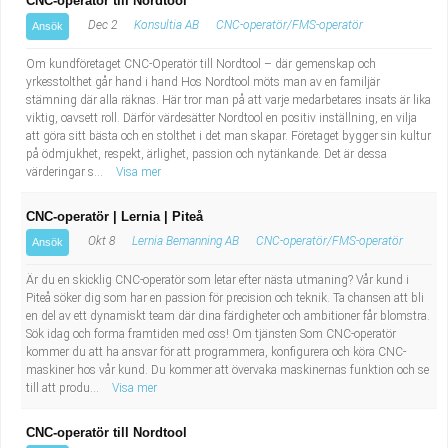
CNC-operatör till Nordtool
Dec 2
Konsultia AB
CNC-operatör/FMS-operatör
Ansök
Om kundföretaget CNC-Operatör till Nordtool – där gemenskap och
yrkesstolthet går hand i hand Hos Nordtool möts man av en familjär
stämning där alla räknas. Här tror man på att varje medarbetares insats är lika
viktig, oavsett roll. Därför värdesätter Nordtool en positiv inställning, en vilja
att göra sitt bästa och en stolthet i det man skapar. Företaget bygger sin kultur
på ödmjukhet, respekt, ärlighet, passion och nytänkande. Det är dessa
värderingar s...
Visa mer
CNC-operatör | Lernia | Piteå
Okt 8
Lernia Bemanning AB
CNC-operatör/FMS-operatör
Ansök
Är du en skicklig CNC-operatör som letar efter nästa utmaning? Vår kund i
Piteå söker dig som har en passion för precision och teknik. Ta chansen att bli
en del av ett dynamiskt team där dina färdigheter och ambitioner får blomstra.
Sök idag och forma framtiden med oss! Om tjänsten Som CNC-operatör
kommer du att ha ansvar för att programmera, konfigurera och köra CNC-
maskiner hos vår kund. Du kommer att övervaka maskinernas funktion och se
till att produ...
Visa mer
CNC-operatör till Nordtool