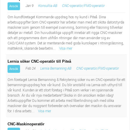
Jan 9
Konsultia AB
CNC-operatör/FMS-operatör
Ansök
Om kundföretaget Kommande uppdrag hos ny kund i Piteå. Dina
arbetsuppgifter Som CNC-operatör här arbetar man med att sköta datorstyrda
maskiner som genom till exempel svarvning, borrning eller fräsning tillverkar
detaljer av metall. Din huvudsakliga uppgift innebär att rigga CNC-maskiner
och att programmera dom utifrån ritningar där man använder sig av
CAD/CAM system. Det är meriterande med goda kunskaper i ritningsläsning,
mätteknik, skärande bearbetni...
Visa mer
Lernia söker CNC-operatör till Piteå
Feb 24
Lernia Bemanning AB
CNC-operatör/FMS-operatör
Ansök
Om företaget Lernia Bemanning & Rekrytering söker nu en CNC-operatör för ett
bemanningsuppdrag hos vår kund. Du blir anställd via Lernia och uthyrd till
vår kund. Kunden är ett stort företag i Piteå som verkar i en spännande
bransch. Är du vår nya medarbetare? Skicka in din ansökan redan idag!
Arbetsuppgifter Du kommer att arbeta med fiberlindning och med olika
maskiner där du noggrant förbereder och övervakar den maskin du ansvarar
för. I dina arbets...
Visa mer
CNC-Maskinoperatör