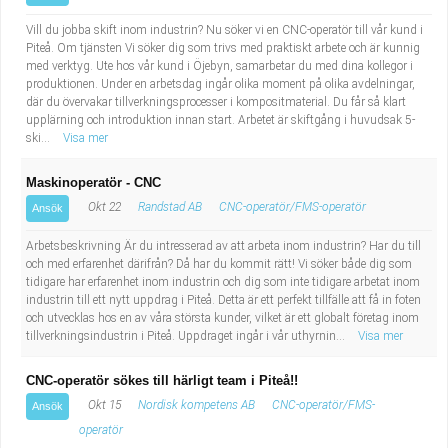
Vill du jobba skift inom industrin? Nu söker vi en CNC-operatör till vår kund i
Piteå. Om tjänsten Vi söker dig som trivs med praktiskt arbete och är kunnig
med verktyg. Ute hos vår kund i Öjebyn, samarbetar du med dina kollegor i
produktionen. Under en arbetsdag ingår olika moment på olika avdelningar,
där du övervakar tillverkningsprocesser i kompositmaterial. Du får så klart
upplärning och introduktion innan start. Arbetet är skiftgång i huvudsak 5-
ski...
Visa mer
Maskinoperatör - CNC
Okt 22
Randstad AB
CNC-operatör/FMS-operatör
Ansök
Arbetsbeskrivning Är du intresserad av att arbeta inom industrin? Har du till
och med erfarenhet därifrån? Då har du kommit rätt! Vi söker både dig som
tidigare har erfarenhet inom industrin och dig som inte tidigare arbetat inom
industrin till ett nytt uppdrag i Piteå. Detta är ett perfekt tillfälle att få in foten
och utvecklas hos en av våra största kunder, vilket är ett globalt företag inom
tillverkningsindustrin i Piteå. Uppdraget ingår i vår uthyrnin...
Visa mer
CNC-operatör sökes till härligt team i Piteå!!
Okt 15
Nordisk kompetens AB
CNC-operatör/FMS-
Ansök
operatör