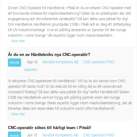
Driven CNC-Operatör till Härdteknik i Piteå Är du en erfaren CNC-operatör med
ett brinnande intresse för maskinbearbetning? Söker du en arbetsplats där ditt
engagemang och din erfarenhet värdesätts? Då kan detta vara jobbet för dig!
Om Härdteknik Härdteknik grundades 2008 i Piteå och är idag ett dotterbolag
till LN Industrimontage. Vi är en pålitlig leverantör av tjänster till den tunga
industrin i norra Sverige. Vår expertis ligger inom maskinbearbetni...
Visa mer
Är du en av Härdtekniks nya CNC-operatör?
Sep 16
Nordisk kompetens AB
CNC-operatör/FMS-
Ansök
operatör
Vi rekryterar CNC-operatörer till Härdteknik ! Vill du ta din karriär som CNC-
operatör till nästa nivå? Är du redo att bli en viktig del av ett växande och
innovativt företag? Då kan detta vara jobbet för dig! Varför Härdteknik? Sedan
2008 har Härdteknik varit en trygg och pålitlig partner inom den tunga
industrin i norra Sverige. Deras expertis ligger inom maskinbearbetning, där de
tillverkar delar och reservdelar till industrin samt utför härdbehandli...
Visa mer
CNC-operatör sökes till härligt team i Piteå!!
Jun 15
Nordisk kompetens AB
CNC-operatör/FMS-
Ansök