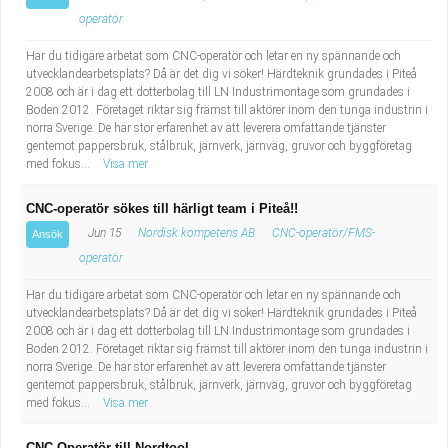
operatör
Har du tidigare arbetat som CNC-operatör och letar en ny spännande och
utvecklandearbetsplats? Då är det dig vi söker! Härdteknik grundades i Piteå
2008 och är i dag ett dotterbolag till LN Industrimontage som grundades i
Boden 2012. Företaget riktar sig främst till aktörer inom den tunga industrin i
norra Sverige. De har stor erfarenhet av att leverera omfattande tjänster
gentemot pappersbruk, stålbruk, järnverk, järnväg, gruvor och byggföretag
med fokus...
Visa mer
CNC-operatör sökes till härligt team i Piteå!!
Jun 15
Nordisk kompetens AB
CNC-operatör/FMS-
Ansök
operatör
Har du tidigare arbetat som CNC-operatör och letar en ny spännande och
utvecklandearbetsplats? Då är det dig vi söker! Härdteknik grundades i Piteå
2008 och är i dag ett dotterbolag till LN Industrimontage som grundades i
Boden 2012. Företaget riktar sig främst till aktörer inom den tunga industrin i
norra Sverige. De har stor erfarenhet av att leverera omfattande tjänster
gentemot pappersbruk, stålbruk, järnverk, järnväg, gruvor och byggföretag
med fokus...
Visa mer
CNC-Operatör till Nordtool