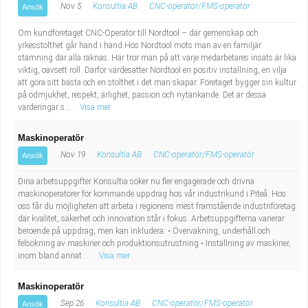
Nov 5
Konsultia AB
CNC-operatör/FMS-operatör
Ansök
Om kundföretaget CNC-Operatör till Nordtool – där gemenskap och
yrkesstolthet går hand i hand Hos Nordtool möts man av en familjär
stämning där alla räknas. Här tror man på att varje medarbetares insats är lika
viktig, oavsett roll. Därför värdesätter Nordtool en positiv inställning, en vilja
att göra sitt bästa och en stolthet i det man skapar. Företaget bygger sin kultur
på ödmjukhet, respekt, ärlighet, passion och nytänkande. Det är dessa
värderingar s...
Visa mer
Maskinoperatör
Nov 19
Konsultia AB
CNC-operatör/FMS-operatör
Ansök
Dina arbetsuppgifter Konsultia söker nu fler engagerade och drivna
maskinoperatörer för kommande uppdrag hos vår industrikund i Piteå. Hos
oss får du möjligheten att arbeta i regionens mest framstående industriföretag
där kvalitet, säkerhet och innovation står i fokus. Arbetsuppgifterna varierar
beroende på uppdrag, men kan inkludera: • Övervakning, underhåll och
felsökning av maskiner och produktionsutrustning • Inställning av maskiner,
inom bland annat ...
Visa mer
Maskinoperatör
Sep 26
Konsultia AB
CNC-operatör/FMS-operatör
Ansök