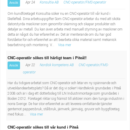
Apr 24
Konsultia AB
CNC-operatör/FMS-operatör
Ansök
Om kundföretaget Konsultia söker nu en CNC-operatör till vår kund i
Skellefteå. Dina arbetsuppgifter Som CNC-operatör arbetar du med att sköta
datorstyrda maskiner som genomför skärning och skapar produkter och
detaljer av metall. Du kan även arbeta med manuell styrning av maskiner om
detta är något du har erfarenhet av. Det är meriterande om du har god
förståelse för och erfarenhet av att bearbeta olika material samt mekanisk
bearbetning och montering. V...
Visa mer
CNC-operatör sökes till härligt team i Piteå!!
Apr 22
Nordisk kompetens AB
CNC-operatör/FMS-
Ansök
operatör
Har du tidigare arbetat som CNC-operatör och letar en ny spännande och
utvecklandearbetsplats? Då är det dig vi söker! Härdteknik grundades i Piteå
2008 och är i dag ett dotterbolag till LN Industrimontage som grundades i
Boden 2012. Företaget riktar sig främst till aktörer inom den tunga industrin i
norra Sverige. De har stor erfarenhet av att leverera omfattande tjänster
gentemot pappersbruk, stålbruk, järnverk, järnväg, gruvor och byggföretag
med fokus...
Visa mer
CNC-operatör sökes till vår kund i Piteå