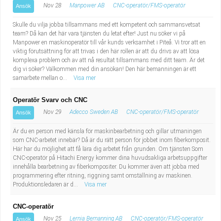
Nov 28
Manpower AB
CNC-operatör/FMS-operatör
Ansök
Skulle du vilja jobba tillsammans med ett kompetent och sammansvetsat
team? Då kan det här vara tjänsten du letat efter! Just nu söker vi på
Manpower en maskinoperatör till vår kunds verksamhet i Piteå. Vi tror att en
viktig förutsättning för att trivas i den här rollen är att du drivs av att lösa
komplexa problem och av att nå resultat tillsammans med ditt team. Är det
dig vi söker? Välkommen med din ansökan! Den här bemanningen är ett
samarbete mellan o...
Visa mer
Operatör Svarv och CNC
Nov 29
Adecco Sweden AB
CNC-operatör/FMS-operatör
Ansök
Är du en person med känsla för maskinbearbetning och gillar utmaningen
som CNC-arbetet innebär? Då är du rätt person för jobbet inom fiberkomposit.
Här har du möjlighet att få lära dig arbetet från grunden. Om tjänsten Som
CNC-operatör på Hitachi Energy kommer dina huvudsakliga arbetsuppgifter
innehålla bearbetning av fiberkompositer. Du kommer även att jobba med
programmering efter ritning, riggning samt omställning av maskinen.
Produktionsledaren är d...
Visa mer
CNC-operatör
Nov 25
Lernia Bemanning AB
CNC-operatör/FMS-operatör
Ansök