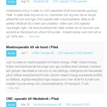
Aug 16
Randstad AB
CNC-operatör/FMS-operatör
Ansök
Arbetsbeskrivning Vi söker nu CNC-operatörer till ett kommande uppdrag i
Piteå. Vi söker både dig som är nu i branschen och dig som har en längre
erfarenhet som antingen CNC-operatör eller industriarbetare. Detta är ett
perfekt tillfälle att få in foten och utvecklas i rollen som CNC-operatör
Uppdraget ingår i vår konsultverksamhet vilket innebär att du kommer vara
anställd av Randstad och uthyrd till kunden. Arbetet startar inom kort och är
på 100% men...
Visa mer
Maskinoperatör till vår kund i Piteå
Jun 1
Uniflex Sverige AB
CNC-operatör/FMS-operatör
Ansök
Just nu söker en maskinoperatör till Hitachi Energy i Piteå. Hitachi Energy
bidrar med banbrytande lösningar som gör världens elnät starkare, smartare
och grönare. Resultatet är nät som är mer pålitliga, intelligenta och fokuserade
på en hållbar energiframtid för alla. Genom Hitachi Energy avancerade portfölj
av hållbara, digitala energilösningar skapas ännu mer värde för kunder som
sträcker sig över energi- och industrisektorerna, till transport, IT och...
Visa mer
CNC- operatör till Härdteknik i Piteå
Mar 28
Nordisk kompetens AB
CNC-operatör/FMS-
Ansök