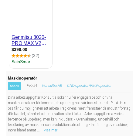
Industriell tillverkning
Behandlingsassistent/Socialpedagog
Installation, drift, underhåll
Tandsköterska
Kropps- och skönhetsvård
Budbilsförare
Kultur, media, design
Tidningsbud/Tidningsdistributör
Militärt arbete
Lärare i fritidshem/Fritidspedagog
Maskinoperatör
Naturbruk
Taxiförare/Taxichaufför
Feb 24
Konsultia AB
CNC-operatör/FMS-operatör
Ansök
Naturvetenskapligt arbete
Läkarsekreterare/Vårdadmin/Medicinsk
Dina arbetsuppgifter Konsultia söker nu fler engagerade och drivna
maskinoperatörer för kommande uppdrag hos vår industrikund i Piteå. Hos
oss får du möjligheten att arbeta i regionens mest framstående industriföretag
sekreterare
Pedagogiskt arbete
där kvalitet, säkerhet och innovation står i fokus. Arbetsuppgifterna varierar
beroende på uppdrag, men kan inkludera: • Övervakning, underhåll och
Lastbilsförare m.fl.
Sanering och renhållning
felsökning av maskiner och produktionsutrustning • Inställning av maskiner,
inom bland annat ...
Visa mer