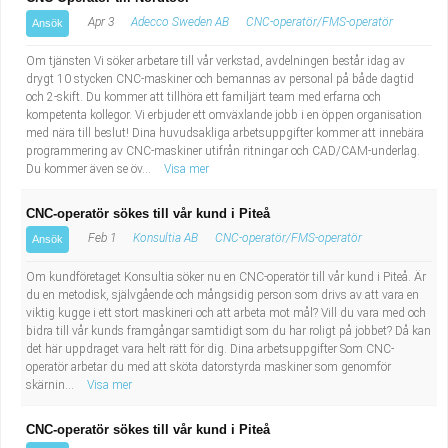
Apr 3
Adecco Sweden AB
CNC-operatör/FMS-operatör
Ansök
Om tjänsten Vi söker arbetare till vår verkstad, avdelningen består idag av
drygt 10 stycken CNC-maskiner och bemannas av personal på både dagtid
och 2-skift. Du kommer att tillhöra ett familjärt team med erfarna och
kompetenta kollegor. Vi erbjuder ett omväxlande jobb i en öppen organisation
med nära till beslut! Dina huvudsakliga arbetsuppgifter kommer att innebära
programmering av CNC-maskiner utifrån ritningar och CAD/CAM-underlag.
Du kommer även se öv...
Visa mer
CNC-operatör sökes till vår kund i Piteå
Feb 1
Konsultia AB
CNC-operatör/FMS-operatör
Ansök
Om kundföretaget Konsultia söker nu en CNC-operatör till vår kund i Piteå. Är
du en metodisk, självgående och mångsidig person som drivs av att vara en
viktig kugge i ett stort maskineri och att arbeta mot mål? Vill du vara med och
bidra till vår kunds framgångar samtidigt som du har roligt på jobbet? Då kan
det här uppdraget vara helt rätt för dig. Dina arbetsuppgifter Som CNC-
operatör arbetar du med att sköta datorstyrda maskiner som genomför
skärnin...
Visa mer
CNC-operatör sökes till vår kund i Piteå