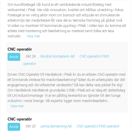
Om kundföretaget Vår kund är ett världsledande industriföretag med
verksamhet i Piteå. Här står innovation, kvalitet och hållbar utveckling i fokus.
Företaget är en viktig aktör inom sin bransch och erbjuder en stimulerande
arbetsmiljö där medarbetare får vara del av tekniska framsteg på global nivå.
Vi söker nu montörer till kommande uppdrag i Piteå. I rollen kan du komma att
arbeta med montering och bearbetning av material samt tolka och läsa
instrukti...
Visa mer
CNC operatör
Okt 24
Nordisk kompetens AB
CNC-operatör/FMS-
Ansök
operatör
Driven CNC-Operatör till Härdteknik i Piteå Är du en erfaren CNC-operatör med
ett brinnande intresse för maskinbearbetning? Söker du en arbetsplats där ditt
engagemang och din erfarenhet värdesätts? Då kan detta vara jobbet för dig!
Om Härdteknik Härdteknik grundades 2008 i Piteå och är idag ett dotterbolag
till LN Industrimontage. Vi är en pålitlig leverantör av tjänster till den tunga
industrin i norra Sverige. Vår expertis ligger inom maskinbearbetni...
Visa mer
CNC operatör
Okt 23
Lernia Bemanning AB
CNC-operatör/FMS-operatör
Ansök