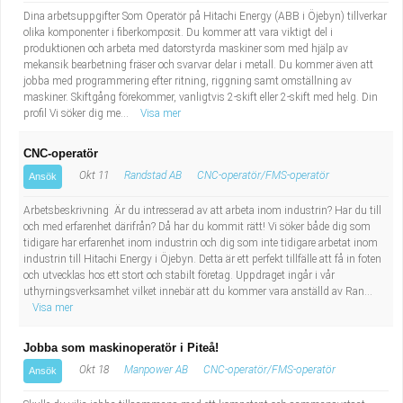
Dina arbetsuppgifter Som Operatör på Hitachi Energy (ABB i Öjebyn) tillverkar
olika komponenter i fiberkomposit. Du kommer att vara viktigt del i
produktionen och arbeta med datorstyrda maskiner som med hjälp av
mekansik bearbetning fräser och svarvar delar i metall. Du kommer även att
jobba med programmering efter ritning, riggning samt omställning av
maskiner. Skiftgång förekommer, vanligtvis 2-skift eller 2-skift med helg. Din
profil Vi söker dig me...
Visa mer
CNC-operatör
Okt 11
Randstad AB
CNC-operatör/FMS-operatör
Ansök
Arbetsbeskrivning Är du intresserad av att arbeta inom industrin? Har du till
och med erfarenhet därifrån? Då har du kommit rätt! Vi söker både dig som
tidigare har erfarenhet inom industrin och dig som inte tidigare arbetat inom
industrin till Hitachi Energy i Öjebyn. Detta är ett perfekt tillfälle att få in foten
och utvecklas hos ett stort och stabilt företag. Uppdraget ingår i vår
uthyrningsverksamhet vilket innebär att du kommer vara anställd av Ran...
Visa mer
Jobba som maskinoperatör i Piteå!
Okt 18
Manpower AB
CNC-operatör/FMS-operatör
Ansök