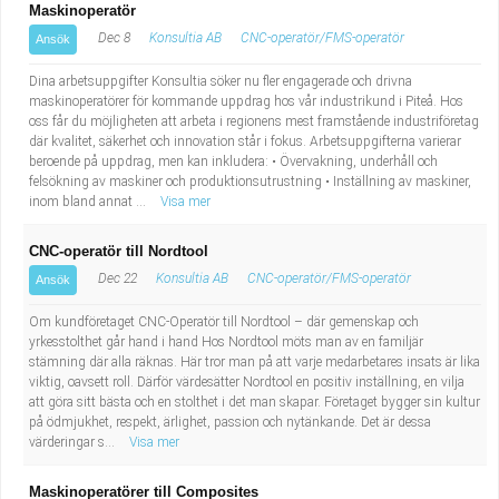
Maskinoperatör
Dec 8
Konsultia AB
CNC-operatör/FMS-operatör
Ansök
Dina arbetsuppgifter Konsultia söker nu fler engagerade och drivna
maskinoperatörer för kommande uppdrag hos vår industrikund i Piteå. Hos
oss får du möjligheten att arbeta i regionens mest framstående industriföretag
där kvalitet, säkerhet och innovation står i fokus. Arbetsuppgifterna varierar
beroende på uppdrag, men kan inkludera: • Övervakning, underhåll och
felsökning av maskiner och produktionsutrustning • Inställning av maskiner,
inom bland annat ...
Visa mer
CNC-operatör till Nordtool
Dec 22
Konsultia AB
CNC-operatör/FMS-operatör
Ansök
Om kundföretaget CNC-Operatör till Nordtool – där gemenskap och
yrkesstolthet går hand i hand Hos Nordtool möts man av en familjär
stämning där alla räknas. Här tror man på att varje medarbetares insats är lika
viktig, oavsett roll. Därför värdesätter Nordtool en positiv inställning, en vilja
att göra sitt bästa och en stolthet i det man skapar. Företaget bygger sin kultur
på ödmjukhet, respekt, ärlighet, passion och nytänkande. Det är dessa
värderingar s...
Visa mer
Maskinoperatörer till Composites