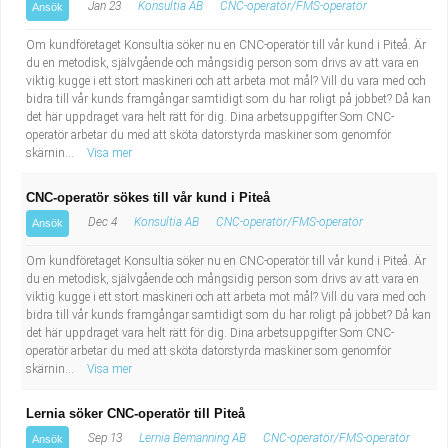
Jan 23
Konsultia AB
CNC-operatör/FMS-operatör
Ansök
Om kundföretaget Konsultia söker nu en CNC-operatör till vår kund i Piteå. Är
du en metodisk, självgående och mångsidig person som drivs av att vara en
viktig kugge i ett stort maskineri och att arbeta mot mål? Vill du vara med och
bidra till vår kunds framgångar samtidigt som du har roligt på jobbet? Då kan
det här uppdraget vara helt rätt för dig. Dina arbetsuppgifter Som CNC-
operatör arbetar du med att sköta datorstyrda maskiner som genomför
skärnin...
Visa mer
CNC-operatör sökes till vår kund i Piteå
Dec 4
Konsultia AB
CNC-operatör/FMS-operatör
Ansök
Om kundföretaget Konsultia söker nu en CNC-operatör till vår kund i Piteå. Är
du en metodisk, självgående och mångsidig person som drivs av att vara en
viktig kugge i ett stort maskineri och att arbeta mot mål? Vill du vara med och
bidra till vår kunds framgångar samtidigt som du har roligt på jobbet? Då kan
det här uppdraget vara helt rätt för dig. Dina arbetsuppgifter Som CNC-
operatör arbetar du med att sköta datorstyrda maskiner som genomför
skärnin...
Visa mer
Lernia söker CNC-operatör till Piteå
Sep 13
Lernia Bemanning AB
CNC-operatör/FMS-operatör
Ansök