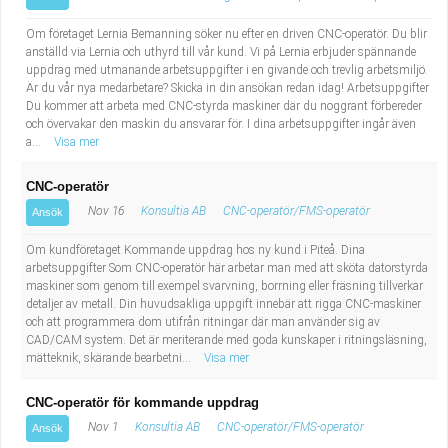
Om företaget Lernia Bemanning söker nu efter en driven CNC-operatör. Du blir
anställd via Lernia och uthyrd till vår kund. Vi på Lernia erbjuder spännande
uppdrag med utmanande arbetsuppgifter i en givande och trevlig arbetsmiljö.
Är du vår nya medarbetare? Skicka in din ansökan redan idag! Arbetsuppgifter
Du kommer att arbeta med CNC-styrda maskiner där du noggrant förbereder
och övervakar den maskin du ansvarar för. I dina arbetsuppgifter ingår även
a...
Visa mer
CNC-operatör
Nov 16
Konsultia AB
CNC-operatör/FMS-operatör
Ansök
Om kundföretaget Kommande uppdrag hos ny kund i Piteå. Dina
arbetsuppgifter Som CNC-operatör här arbetar man med att sköta datorstyrda
maskiner som genom till exempel svarvning, borrning eller fräsning tillverkar
detaljer av metall. Din huvudsakliga uppgift innebär att rigga CNC-maskiner
och att programmera dom utifrån ritningar där man använder sig av
CAD/CAM system. Det är meriterande med goda kunskaper i ritningsläsning,
mätteknik, skärande bearbetni...
Visa mer
CNC-operatör för kommande uppdrag
Nov 1
Konsultia AB
CNC-operatör/FMS-operatör
Ansök