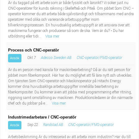
Är du taggad på ett arbete som är både fysiskt och lärorikt? Vi söker just nu
CNC-operatörer för kunds räkning i Skellefteå och Piteå. Om jobbet Som CNC –
operatör kommer du att arbeta både självständigt och tillsammans med andra
operatörer med olika och varierande arbetsuppgifter inom
tillverkningsprocessen. En huvudsaklig arbetsuppgift är att ansvara över att
maskinerna fungerar och producerar så som de ska. Vem är du? • Du har
utbildning eller tidi...
Visa mer
Process och CNC-operatör
Okt 7
Adecco Sweden AB
CNC-operatör/FMS-operatör
Ansök
Är du en person med känsla för maskinbearbetning? Då är du rätt person för
jobbet inom fiberkomposit. Här har du möjlighet att få lära nytt och utvecklas.
Om tjänsten Som CNC-operatör och Maskinoperatör på Hitachi Energy
kommer dina huvudsakliga arbetsuppgifter innehålla bearbetning av
fiberkompositer. Du kommer även att jobba med programmering efter ritning,
riggning samt omställning av maskinen. Produktionsledaren är din närmaste
chef och du jobbar på e...
Visa mer
Industrimedarbetare / CNC-operatör
Sep 22
Randstad AB
CNC-operatör/FMS-operatör
Ansök
Arbetsbeskrivning Är du intresserad av att arbeta inom industrin? Har du till