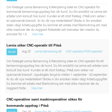
Om företaget Lernia Bemanning & Rekrytering söker en CNC-operatör för
kommande bemanningsuppdrag hos vår kund. Du blir anställd via Lernia och
arbetar som konsult hos kund. Kunden är ett stort företag i Piteå som verkar i
en spännande bransch. Är du vår nya medarbetare? Skicka in din ansökan
redan idag! Arbetsuppgifter Du kommer att arbeta med fiberlindning och med
olika maskiner där du noggrant förbereder och övervakar den maskin du
ansvarar för. I d...
Visa mer
Lernia söker CNC-operatör till Piteå
Aug 25
Lernia Bemanning AB
CNC-operatör/FMS-operatör
Ansök
Om företaget Lernia Bemanning & Rekrytering söker en CNC-operatör för ett
bemanningsuppdrag hos vår kund. Du blir anställd via Lernia och arbetar som
konsult hos kund. Kunden är ett stort företag i Piteå som verkar i en
spännande bransch. Uppdragets längd är mellan 1 september - 30 september.
Är du vår nya medarbetare? Skicka in din ansökan redan idag! Arbetsuppgifter
Du kommer att arbeta med fiberlindning och med olika maskiner där du
noggrant förbe...
Visa mer
CNC-operatörer samt maskinoperatörer sökes för
kommande uppdrag i Piteå
Sep 18
Konsultia AB
CNC-operatör/FMS-operatör