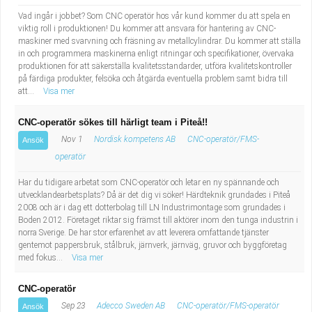
Vad ingår i jobbet? Som CNC operatör hos vår kund kommer du att spela en
viktig roll i produktionen! Du kommer att ansvara för hantering av CNC-
maskiner med svarvning och fräsning av metallcylindrar. Du kommer att ställa
in och programmera maskinerna enligt ritningar och specifikationer, övervaka
produktionen för att säkerställa kvalitetsstandarder, utföra kvalitetskontroller
på färdiga produkter, felsöka och åtgärda eventuella problem samt bidra till
att...
Visa mer
CNC-operatör sökes till härligt team i Piteå!!
Nov 1
Nordisk kompetens AB
CNC-operatör/FMS-
Ansök
operatör
Har du tidigare arbetat som CNC-operatör och letar en ny spännande och
utvecklandearbetsplats? Då är det dig vi söker! Härdteknik grundades i Piteå
2008 och är i dag ett dotterbolag till LN Industrimontage som grundades i
Boden 2012. Företaget riktar sig främst till aktörer inom den tunga industrin i
norra Sverige. De har stor erfarenhet av att leverera omfattande tjänster
gentemot pappersbruk, stålbruk, järnverk, järnväg, gruvor och byggföretag
med fokus...
Visa mer
CNC-operatör
Sep 23
Adecco Sweden AB
CNC-operatör/FMS-operatör
Ansök