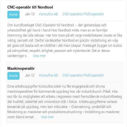
Fastighetsskötare
Socialt arbete
CNC-operatör till Nordtool
Jan 13
Konsultia AB
CNC-operatör/FMS-operatör
Ansök
Informatör/Kommunikatör
Säkerhetsarbete
Om kundföretaget CNC-Operatör till Nordtool – där gemenskap och
Brevbärare
yrkesstolthet går hand i hand Hos Nordtool möts man av en familjär
Tekniskt arbete
stämning där alla räknas. Här tror man på att varje medarbetares insats är lika
viktig, oavsett roll. Därför värdesätter Nordtool en positiv inställning, en vilja
Sjuksköterska, grundutbildad
Transport
att göra sitt bästa och en stolthet i det man skapar. Företaget bygger sin kultur
på ödmjukhet, respekt, ärlighet, passion och nytänkande. Det är dessa
värderingar s...
Visa mer
Kock, storhushåll
Maskinoperatör
Undersköterska, vård- o specialavd. o mottagning
Jan 12
Konsultia AB
CNC-operatör/FMS-operatör
Ansök
Bibliotekarie
Dina arbetsuppgifter Konsultia söker nu fler engagerade och drivna
maskinoperatörer för kommande uppdrag hos vår industrikund i Piteå. Hos
oss får du möjligheten att arbeta i regionens mest framstående industriföretag
Administrativ assistent
där kvalitet, säkerhet och innovation står i fokus. Arbetsuppgifterna varierar
beroende på uppdrag, men kan inkludera: • Övervakning, underhåll och
felsökning av maskiner och produktionsutrustning • Inställning av maskiner,
Lärare i gymnasiet
inom bland annat ...
Visa mer