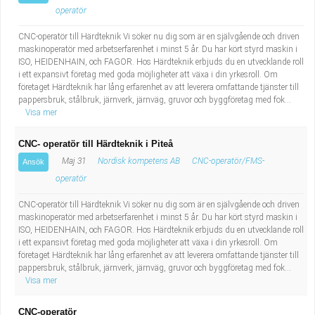
operatör
CNC-operatör till Härdteknik Vi söker nu dig som är en självgående och driven
maskinoperatör med arbetserfarenhet i minst 5 år. Du har kört styrd maskin i
ISO, HEIDENHAIN, och FAGOR. Hos Härdteknik erbjuds du en utvecklande roll
i ett expansivt företag med goda möjligheter att växa i din yrkesroll. Om
företaget Härdteknik har lång erfarenhet av att leverera omfattande tjänster till
pappersbruk, stålbruk, järnverk, järnväg, gruvor och byggföretag med fok...
Visa mer
CNC- operatör till Härdteknik i Piteå
Maj 31
Nordisk kompetens AB
CNC-operatör/FMS-
Ansök
operatör
CNC-operatör till Härdteknik Vi söker nu dig som är en självgående och driven
maskinoperatör med arbetserfarenhet i minst 5 år. Du har kört styrd maskin i
ISO, HEIDENHAIN, och FAGOR. Hos Härdteknik erbjuds du en utvecklande roll
i ett expansivt företag med goda möjligheter att växa i din yrkesroll. Om
företaget Härdteknik har lång erfarenhet av att leverera omfattande tjänster till
pappersbruk, stålbruk, järnverk, järnväg, gruvor och byggföretag med fok...
Visa mer
CNC-operatör