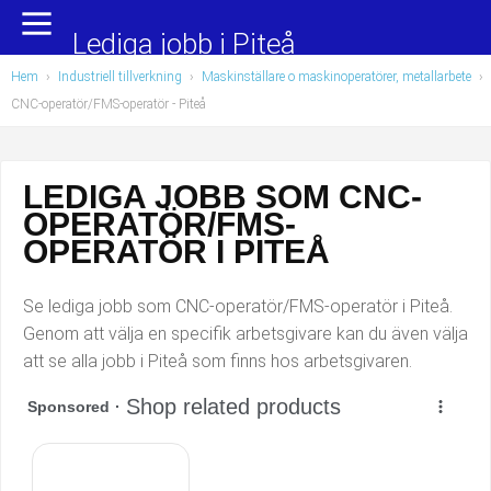
Yrkesområden
Populära jobb
Lediga jobb i Piteå
Hem
›
Industriell tillverkning
›
Maskinställare o maskinoperatörer, metallarbete
›
Administration, ekonomi, juridik
Undersköterska, hemtjänst och äldreboende
CNC-operatör/FMS-operatör
- Piteå
Bygg och anläggning
Städare/Lokalvårdare
LEDIGA JOBB SOM CNC-
Chefer och verksamhetsledare
Barnskötare
OPERATÖR/FMS-
Data/IT
Lärare i förskola/Förskollärare
OPERATÖR I PITEÅ
Försäljning, inköp, marknadsföring
Lagerarbetare
Se lediga jobb som CNC-operatör/FMS-operatör i Piteå.
Genom att välja en specifik arbetsgivare kan du även välja
Hantverksyrken
Bussförare/Busschaufför
att se alla jobb i Piteå som finns hos arbetsgivaren.
Hotell, restaurang, storhushåll
Elevassistent
Hälso- och sjukvård
Personlig assistent