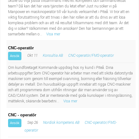
Skulle du vilja jobba tillsammans med ett kompetent och sammansvetsat
team? Då kan det här vara tjänsten du letat efter! Just nu söker vi på
Manpower en maskinoperatör till vår kunds verksamhet i Piteå. Vi tror att en
viktig förutsättning för att trivas i den här rollen är att du drivs av att lösa
komplexa problem och av att nå resultat tillsammans med ditt team. Är det
dig vi söker? Välkommen med din ansökan! Den här bemanningen är ett
samarbete mellan o...
Visa mer
CNC-operatör
Okt 11
Konsultia AB
CNC-operatör/FMS-operatör
Ansök
Om kundföretaget Kommande uppdrag hos ny kund i Piteå. Dina
arbetsuppgifter Som CNC-operatör här arbetar man med att sköta datorstyrda
maskiner som genom till exempel svarvning, borrning eller fräsning tillverkar
detaljer av metall. Din huvudsakliga uppgift innebär att rigga CNC-maskiner
och att programmera dom utifrån ritningar där man använder sig av
CAD/CAM system. Det är meriterande med goda kunskaper i ritningsläsning,
mätteknik, skärande bearbetni...
Visa mer
CNC - operatör
Sep 26
Nordisk kompetens AB
CNC-operatör/FMS-
Ansök
operatör