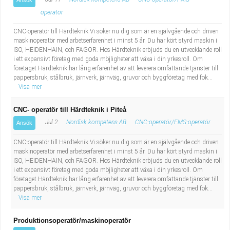
Ansök
operatör
CNC-operatör till Härdteknik Vi söker nu dig som är en självgående och driven
maskinoperatör med arbetserfarenhet i minst 5 år. Du har kört styrd maskin i
ISO, HEIDENHAIN, och FAGOR. Hos Härdteknik erbjuds du en utvecklande roll
i ett expansivt företag med goda möjligheter att växa i din yrkesroll. Om
företaget Härdteknik har lång erfarenhet av att leverera omfattande tjänster till
pappersbruk, stålbruk, järnverk, järnväg, gruvor och byggföretag med fok...
Visa mer
CNC- operatör till Härdteknik i Piteå
Jul 2
Nordisk kompetens AB
CNC-operatör/FMS-operatör
Ansök
CNC-operatör till Härdteknik Vi söker nu dig som är en självgående och driven
maskinoperatör med arbetserfarenhet i minst 5 år. Du har kört styrd maskin i
ISO, HEIDENHAIN, och FAGOR. Hos Härdteknik erbjuds du en utvecklande roll
i ett expansivt företag med goda möjligheter att växa i din yrkesroll. Om
företaget Härdteknik har lång erfarenhet av att leverera omfattande tjänster till
pappersbruk, stålbruk, järnverk, järnväg, gruvor och byggföretag med fok...
Visa mer
Produktionsoperatör/maskinoperatör