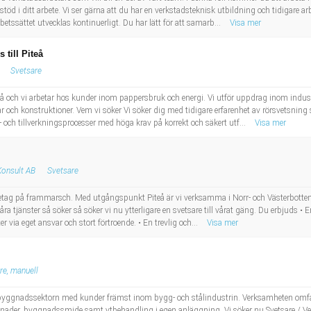
öd i ditt arbete. Vi ser gärna att du har en verkstadsteknisk utbildning och tidigare a
rbetssättet utvecklas kontinuerligt. Du har lätt för att samarb...
Visa mer
till Piteå
Svetsare
å och vi arbetar hos kunder inom pappersbruk och energi. Vi utför uppdrag inom indus
r och konstruktioner. Vem vi söker Vi söker dig med tidigare erfarenhet av rörsvetsning 
i- och tillverkningsprocesser med höga krav på korrekt och säkert utf...
Visa mer
Konsult AB
Svetsare
retag på frammarsch. Med utgångspunkt Piteå är vi verksamma i Norr- och Västerbotten
åra tjänster så söker så söker vi nu ytterligare en svetsare till vårat gäng. Du erbjuds •
er via eget ansvar och stort förtroende. • En trevlig och...
Visa mer
re, manuell
yggnadssektorn med kunder främst inom bygg- och stålindustrin. Verksamheten omfatt
gnader, byggnadssmide samt ytbehandling i egen anläggning. Vi söker nu Svetsare / Ve