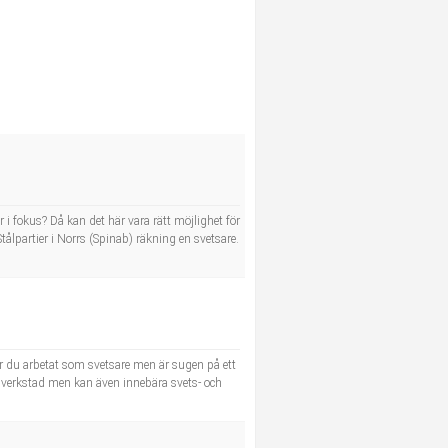
 i fokus? Då kan det här vara rätt möjlighet för
tålpartier i Norrs (Spinab) räkning en svetsare.
r du arbetat som svetsare men är sugen på ett
a i verkstad men kan även innebära svets- och