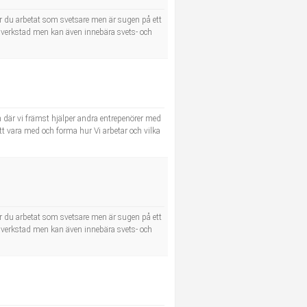
r du arbetat som svetsare men är sugen på ett
a i verkstad men kan även innebära svets- och
 där vi främst hjälper andra entrepenörer med
att vara med och forma hur Vi arbetar och vilka
r du arbetat som svetsare men är sugen på ett
a i verkstad men kan även innebära svets- och