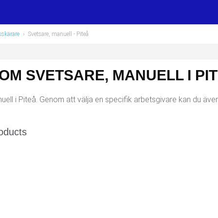
sskärare
›
Svetsare, manuell
- Piteå
OM SVETSARE, MANUELL I PI
ll i Piteå. Genom att välja en specifik arbetsgivare kan du även 