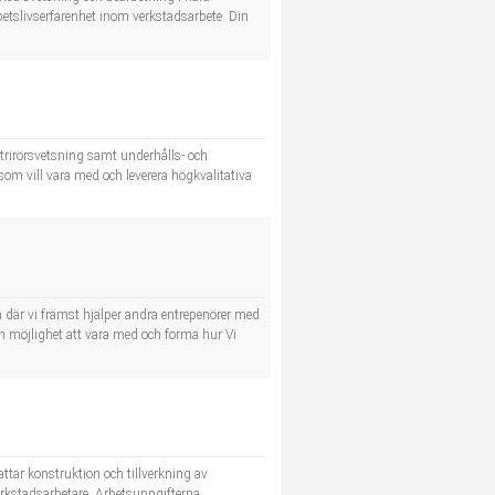
rbetslivserfarenhet inom verkstadsarbete. Din
trirörsvetsning samt underhålls- och
som vill vara med och leverera högkvalitativa
 där vi främst hjälper andra entrepenörer med
 En möjlighet att vara med och forma hur Vi
ar konstruktion och tillverkning av
rkstadsarbetare. Arbetsuppgifterna