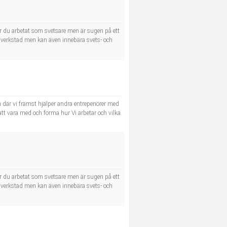
r du arbetat som svetsare men är sugen på ett
a i verkstad men kan även innebära svets- och
 där vi främst hjälper andra entrepenörer med
 att vara med och forma hur Vi arbetar och vilka
r du arbetat som svetsare men är sugen på ett
a i verkstad men kan även innebära svets- och