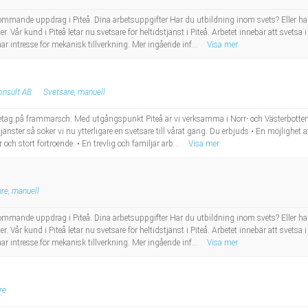
ommande uppdrag i Piteå. Dina arbetsuppgifter Har du utbildning inom svets? Eller ha
er. Vår kund i Piteå letar nu svetsare för heltidstjänst i Piteå. Arbetet innebär att svets
r intresse för mekanisk tillverkning. Mer ingående inf...
Visa mer
onsult AB
Svetsare, manuell
retag på frammarsch. Med utgångspunkt Piteå är vi verksamma i Norr- och Västerbotten
jänster så söker vi nu ytterligare en svetsare till vårat gäng. Du erbjuds • En möjlighet 
 och stort förtroende. • En trevlig och familjär arb...
Visa mer
re, manuell
ommande uppdrag i Piteå. Dina arbetsuppgifter Har du utbildning inom svets? Eller ha
er. Vår kund i Piteå letar nu svetsare för heltidstjänst i Piteå. Arbetet innebär att svets
r intresse för mekanisk tillverkning. Mer ingående inf...
Visa mer
re