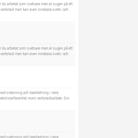
r du arbetat som svetsare men är sugen på ett
a i verkstad men kan även innebära svets- och
r du arbetat som svetsare men är sugen på ett
a i verkstad men kan även innebära svets- och
a med svetsning och bearbetning i nära
rbetslivserfarenhet inom verkstadsarbete. Din
a med svetsning och bearbetning i nära