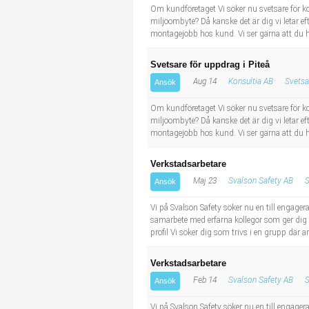
Om kundföretaget Vi söker nu svetsare för k
miljöombyte? Då kanske det är dig vi letar eft
montagejobb hos kund. Vi ser gärna att du ha
Svetsare för uppdrag i Piteå
Aug 14
Konsultia AB
Svetsa
Ansök
Om kundföretaget Vi söker nu svetsare för k
miljöombyte? Då kanske det är dig vi letar eft
montagejobb hos kund. Vi ser gärna att du ha
Verkstadsarbetare
Maj 23
Svalson Safety AB
S
Ansök
Vi på Svalson Safety söker nu en till engager
samarbete med erfarna kollegor som ger dig st
profil Vi söker dig som trivs i en grupp där a
Verkstadsarbetare
Feb 14
Svalson Safety AB
S
Ansök
Vi på Svalson Safety söker nu en till engager