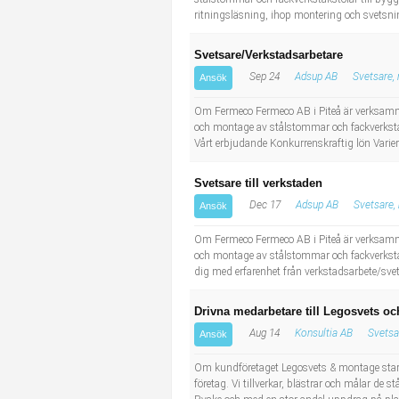
ritningsläsning, ihop montering och svetsnin
Svetsare/Verkstadsarbetare
Sep 24
Adsup AB
Svetsare,
Ansök
Om Fermeco Fermeco AB i Piteå är verksamm
och montage av stålstommar och fackverksta
Vårt erbjudande Konkurrenskraftig lön Varier
Svetsare till verkstaden
Dec 17
Adsup AB
Svetsare,
Ansök
Om Fermeco Fermeco AB i Piteå är verksamm
och montage av stålstommar och fackverksta
dig med erfarenhet från verkstadsarbete/sve
Drivna medarbetare till Legosvets o
Aug 14
Konsultia AB
Svetsa
Ansök
Om kundföretaget Legosvets & montage starta
företag. Vi tillverkar, blästrar och målar d