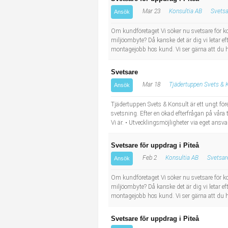
Socialt arbete
Informatör/Kommunikatör
Mar 23
Konsultia AB
Svetsa
Ansök
Säkerhetsarbete
Brevbärare
Om kundföretaget Vi söker nu svetsare för k
miljöombyte? Då kanske det är dig vi letar eft
montagejobb hos kund. Vi ser gärna att du ha
Tekniskt arbete
Sjuksköterska, grundutbildad
Svetsare
Transport
Kock, storhushåll
Mar 18
Tjädertuppen Svets & 
Ansök
Undersköterska, vård- o specialavd. o mottagning
Tjädertuppen Svets & Konsult är ett ungt fö
svetsning. Efter en ökad efterfrågan på våra t
Vi är. • Utvecklingsmöjligheter via eget ansvar
Bibliotekarie
Svetsare för uppdrag i Piteå
Administrativ assistent
Feb 2
Konsultia AB
Svetsar
Ansök
Om kundföretaget Vi söker nu svetsare för k
Lärare i gymnasiet
miljöombyte? Då kanske det är dig vi letar eft
montagejobb hos kund. Vi ser gärna att du ha
Svetsare för uppdrag i Piteå