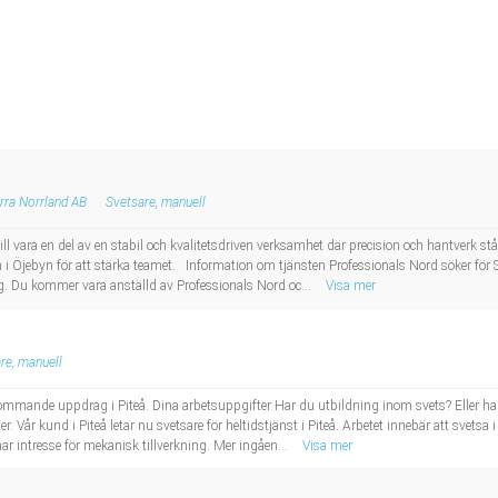
rra Norrland AB
Svetsare, manuell
 vara en del av en stabil och kvalitetsdriven verksamhet där precision och hantverk står
n i Öjebyn för att stärka teamet. Information om tjänsten Professionals Nord söker för S
g. Du kommer vara anställd av Professionals Nord oc...
Visa mer
re, manuell
ommande uppdrag i Piteå. Dina arbetsuppgifter Har du utbildning inom svets? Eller ha
er. Vår kund i Piteå letar nu svetsare för heltidstjänst i Piteå. Arbetet innebär att svets
r intresse för mekanisk tillverkning. Mer ingåen...
Visa mer