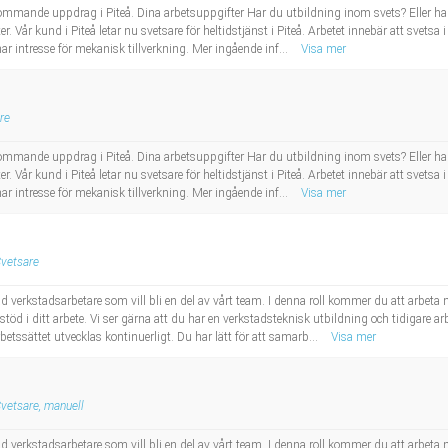
ommande uppdrag i Piteå. Dina arbetsuppgifter Har du utbildning inom svets? Eller ha
er. Vår kund i Piteå letar nu svetsare för heltidstjänst i Piteå. Arbetet innebär att svets
r intresse för mekanisk tillverkning. Mer ingående inf...
Visa mer
re
ommande uppdrag i Piteå. Dina arbetsuppgifter Har du utbildning inom svets? Eller ha
er. Vår kund i Piteå letar nu svetsare för heltidstjänst i Piteå. Arbetet innebär att svets
r intresse för mekanisk tillverkning. Mer ingående inf...
Visa mer
vetsare
ad verkstadsarbetare som vill bli en del av vårt team. I denna roll kommer du att arbet
öd i ditt arbete. Vi ser gärna att du har en verkstadsteknisk utbildning och tidigare a
rbetssättet utvecklas kontinuerligt. Du har lätt för att samarb...
Visa mer
vetsare, manuell
ad verkstadsarbetare som vill bli en del av vårt team. I denna roll kommer du att arbet