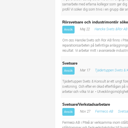
samarbete med erfarna kollegor som ger dig st
profil Vi söker dig som trivs i en grupp där a
Rörsvetsare och industrimontör sökes 
Maj 22
Hancke Svets &Rör AB
Ansök
Om oss Hancke Svets och Rör AB finns i Pite
reparationsarbeten på befintliga anläggninga
resultat. Vi arbetar mitt i avancerade industr
Svetsare
Mar 17
Tjädertuppen Svets & 
Ansök
Tjädertuppen Svets & Konsult är ett ungt fö
svetsning. Och efter en ökad efterfrågan på v
arbetar och vilka Vi är. • Utvecklingsmöjlighet
Svetsare/Verkstadsarbetare
Nov 27
Fermeco AB
Svetsa
Ansök
Fermeco AB i Piteå är verksamma inom stålb
stålstommar och fackverkstakstolar till byg