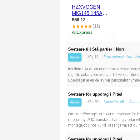
Industriell tillverkning
Behandlingsassistent/Socialpedagog
Installation, drift, underhåll
Tandsköterska
Kropps- och skönhetsvård
Budbilsförare
Svetsare till Stålpartier i Norr!
Kultur, media, design
Tidningsbud/Tidningsdistributör
Maj 11
Professionals Nord No
Ansök
Militärt arbete
Lärare i fritidshem/Fritidspedagog
Inledning Är du en noggrann svetsare som vill
dig! Nu söker vi en svetsare till verksamhete
Uppdraget är en del av vår personaluthyrnin
Naturbruk
Taxiförare/Taxichaufför
Svetsare för uppdrag i Piteå
Naturvetenskapligt arbete
Läkarsekreterare/Vårdadmin/Medicinsk sekreterare
Mar 30
Konsultia AB
Svetsa
Ansök
Pedagogiskt arbete
Lastbilsförare m.fl.
Om kundföretaget Vi söker nu svetsare för k
miljöombyte? Då kanske det är dig vi letar eft
montagejobb hos kund. Vi ser gärna att du ha
Sanering och renhållning
Fastighetsskötare
Svetsare för uppdrag i Piteå