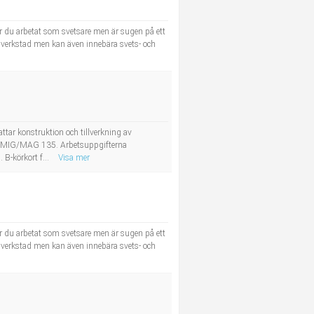
r du arbetat som svetsare men är sugen på ett
a i verkstad men kan även innebära svets- och
ar konstruktion och tillverkning av
are MIG/MAG 135. Arbetsuppgifterna
B-körkort f...
Visa mer
r du arbetat som svetsare men är sugen på ett
a i verkstad men kan även innebära svets- och