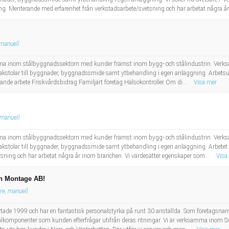
g. Meriterande med erfarenhet från verkstadsarbete/svetsning och har arbetat några år
 manuell
a inom stålbyggnadssektorn med kunder främst inom bygg- och stålindustrin. Verksam
kstolar till byggnader, byggnadssmide samt ytbehandling i egen anläggning. Arbetsu
ande arbete Friskvårdsbidrag Familjärt företag Hälsokontroller Om di...
Visa mer
 manuell
a inom stålbyggnadssektorn med kunder främst inom bygg- och stålindustrin. Verksam
kstolar till byggnader, byggnadssmide samt ytbehandling i egen anläggning. Arbetet 
tsning och har arbetat några år inom branchen. Vi värdesätter egenskaper som...
Visa
ch Montage AB!
re, manuell
de 1999 och har en fantastisk personalstyrka på runt 30 anställda. Som företagsnamnet
e stålkomponenter som kunden efterfrågar utifrån deras ritningar. Vi är verksamma inom