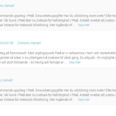
re, manuell
ommande uppdrag i Piteå. Dina arbetsuppgifter Har du utbildning inom svets? Eller ha
er. Vår kund i Piteå letar nu svetsare för heltidstjänst i Piteå. Arbetet innebär att svets
r intresse för mekanisk tillverkning. Mer ingående inf...
Visa mer
Konsult AB
Svetsare, manuell
retag på frammarsch. Med utgångspunkt Piteå är vi verksamma i Norr- och Västerbotten
jänster så söker vi nu ytterligare två svetsare till vårat gäng. Du erbjuds • En möjlighet
 och stort förtroende. • En trevlig och familjär ar...
Visa mer
e, manuell
ommande uppdrag i Piteå. Dina arbetsuppgifter Har du utbildning inom svets? Eller ha
er. Vår kund i Piteå letar nu svetsare för heltidstjänst i Piteå. Arbetet innebär att svets
r intresse för mekanisk tillverkning. Mer ingående inf...
Visa mer