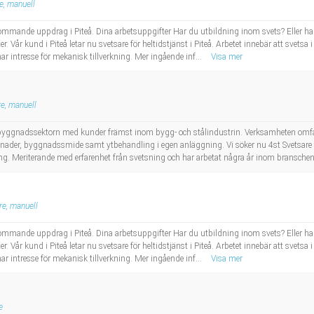
e, manuell
ommande uppdrag i Piteå. Dina arbetsuppgifter Har du utbildning inom svets? Eller ha
er. Vår kund i Piteå letar nu svetsare för heltidstjänst i Piteå. Arbetet innebär att svets
r intresse för mekanisk tillverkning. Mer ingående inf...
Visa mer
e, manuell
yggnadssektorn med kunder främst inom bygg- och stålindustrin. Verksamheten omfatt
ggnader, byggnadssmide samt ytbehandling i egen anläggning. Vi söker nu 4st Svets
g. Meriterande med erfarenhet från svetsning och har arbetat några år inom branschen. 
re, manuell
ommande uppdrag i Piteå. Dina arbetsuppgifter Har du utbildning inom svets? Eller ha
er. Vår kund i Piteå letar nu svetsare för heltidstjänst i Piteå. Arbetet innebär att svets
r intresse för mekanisk tillverkning. Mer ingående inf...
Visa mer
e