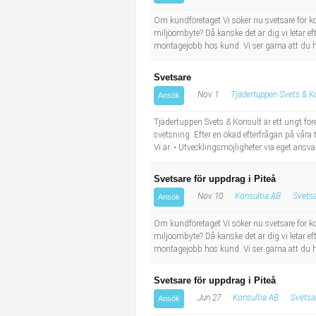
Om kundföretaget Vi söker nu svetsare för k
miljöombyte? Då kanske det är dig vi letar eft
montagejobb hos kund. Vi ser gärna att du ha
Svetsare
Nov 1
Tjädertuppen Svets & K
Ansök
Tjädertuppen Svets & Konsult är ett ungt fö
svetsning. Efter en ökad efterfrågan på våra t
Vi är. • Utvecklingsmöjligheter via eget ansvar
Svetsare för uppdrag i Piteå
Nov 10
Konsultia AB
Svetsa
Ansök
Om kundföretaget Vi söker nu svetsare för k
miljöombyte? Då kanske det är dig vi letar eft
montagejobb hos kund. Vi ser gärna att du ha
Svetsare för uppdrag i Piteå
Jun 27
Konsultia AB
Svetsa
Ansök