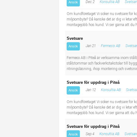
Dec 2
Konsultia AB
Svetsar
Ansök
Om kundföretaget Vi söker nu svetsare för k
miljöombyte? Då kanske det är dig vi letar eft
montagejobb hos kund. Vi ser gärna att du ha
Svetsare
Jan 21
Fermeco AB
Svetsar
Ansök
Fermeco AB i Piteå är verksamma inom stålb
stålstommar och fackverkstakstolar till by
ritningsläsning, ihop montering och svetsnin
Svetsare för uppdrag i Piteå
Jan 12
Konsultia AB
Svetsa
Ansök
Om kundföretaget Vi söker nu svetsare för k
miljöombyte? Då kanske det är dig vi letar eft
montagejobb hos kund. Vi ser gärna att du ha
Svetsare för uppdrag i Piteå
Sep 4
Konsultia AB
Svetsar
Ansök