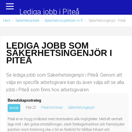
Yrkesområden
Populära jobb
Lediga jobb i Piteå
Hem
›
Säkerhetsarbete
›
Säkerhetsinspektörer m.fl.
›
Säkerhetsingenjör
- Piteå
Administration, ekonomi, juridik
Undersköterska, hemtjänst och äldreboende
Bygg och anläggning
Städare/Lokalvårdare
LEDIGA JOBB SOM
SÄKERHETSINGENJÖR I
Chefer och verksamhetsledare
Barnskötare
PITEÅ
Data/IT
Lärare i förskola/Förskollärare
Se lediga jobb som Säkerhetsingenjör i Piteå. Genom att
Försäljning, inköp, marknadsföring
Lagerarbetare
välja en specifik arbetsgivare kan du även välja att se alla
jobb i Piteå som finns hos arbetsgivaren.
Hantverksyrken
Bussförare/Busschaufför
Beredskapsstrateg
Feb 22
Piteå kommun
Säkerhetsingenjör
Hotell, restaurang, storhushåll
Elevassistent
Ansök
Piteå är en trygg småstad med storstadens alla möjligheter. Med ett centralt
Hälso- och sjukvård
Personlig assistent
läge mitt i den gröna omställningen, stark företagartradition och framskjuten
position inom forskning ska vi bli en förebild för hållbar tillväxt och