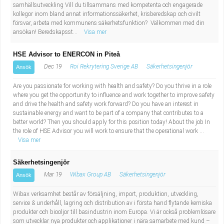
samhällsutveckling Vill du tillsammans med kompetenta och engagerade
Industriell tillverkning
Behandlingsassistent/Socialpedagog
kollegor inom bland annat informationssäkerhet, krisberedskap och civilt
försvar, arbeta med kommunens säkerhetsfunktion? Välkommen med din
ansökan! Beredskapsst...
Visa mer
Installation, drift, underhåll
Tandsköterska
HSE Advisor to ENERCON in Piteå
Kropps- och skönhetsvård
Budbilsförare
Dec 19
Roi Rekrytering Sverige AB
Säkerhetsingenjör
Ansök
Kultur, media, design
Tidningsbud/Tidningsdistributör
Are you passionate for working with health and safety? Do you thrive in a role
where you get the opportunity to influence and work together to improve safety
and drive the health and safety work forward? Do you have an interest in
Militärt arbete
Lärare i fritidshem/Fritidspedagog
sustainable energy and want to be part of a company that contributes to a
better world? Then you should apply for this position today! About the job In
Naturbruk
Taxiförare/Taxichaufför
the role of HSE Advisor you will work to ensure that the operational work ...
Visa mer
Naturvetenskapligt arbete
Läkarsekreterare/Vårdadmin/Medicinsk
Säkerhetsingenjör
Mar 19
Wibax Group AB
Säkerhetsingenjör
Ansök
sekreterare
Pedagogiskt arbete
Wibax verksamhet består av försäljning, import, produktion, utveckling,
service & underhåll, lagring och distribution av i första hand flytande kemiska
Lastbilsförare m.fl.
Sanering och renhållning
produkter och biooljor till basindustrin inom Europa. Vi är också problemlösare
som utvecklar nya produkter och applikationer i nära samarbete med kund –